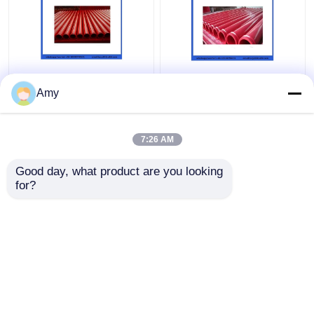
Amy
7:26 AM
Melhor preço
Melhor preço
Good day, what product are you looking 
for?
Fale Conosco
Fale Conosco
Veja mais
Casa
Mapa do Site
Fale Conosco
Desktop Site
Mapa do Site
Privacy Policy