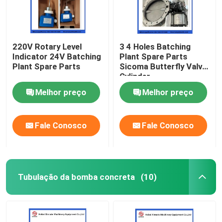
220V Rotary Level
3 4 Holes Batching
Indicator 24V Batching
Plant Spare Parts
Plant Spare Parts
Sicoma Butterfly Valve
Cylinder
Electropneumatic
Melhor preço
Melhor preço
Actuator Cylinder
Fale Conosco
Fale Conosco
Tubulação da bomba concreta
(10)