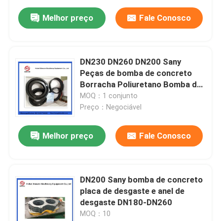
Melhor preço
Fale Conosco
DN230 DN260 DN200 Sany
Peças de bomba de concreto
Borracha Poliuretano Bomba de
concreto pistão com anel de
MOQ：1 conjunto
guia
Preço：Negociável
Melhor preço
Fale Conosco
DN200 Sany bomba de concreto
placa de desgaste e anel de
desgaste DN180-DN260
MOQ：10