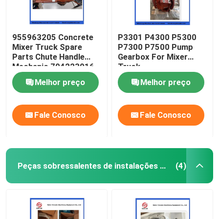
955963205 Concrete
P3301 P4300 P5300
Mixer Truck Spare
P7300 P7500 Pump
Parts Chute Handle
Gearbox For Mixer
Mechanic 704223016
Truck
Melhor preço
Melhor preço
Fale Conosco
Fale Conosco
Peças sobressalentes de instalações de bateria
(4)