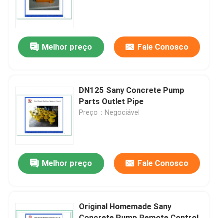
Quem Somos
Melhor preço
Fale Conosco
Fábrica
Controle de Qualidade
DN125 Sany Concrete Pump
Parts Outlet Pipe
Preço：Negociável
Fale Conosco
Pedir um orçamento
Melhor preço
Fale Conosco
Peças da bomba concreta de Putzmeister
Original Homemade Sany
Peças da bomba concreta de Schwing
Concrete Pump Remote Control