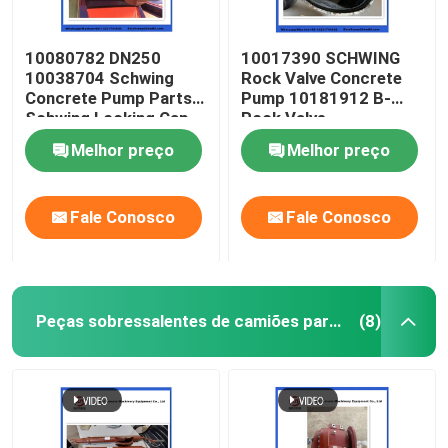
10080782 DN250
10017390 SCHWING
10038704 Schwing
Rock Valve Concrete
Concrete Pump Parts
Pump 10181912 B-
Schwing Locking Cap
Rock Valve
220/180/10059467
Melhor preço
Melhor preço
210/180
Fale Conosco
Fale Conosco
Peças sobressalentes de camiões para mistura de betão
(8)