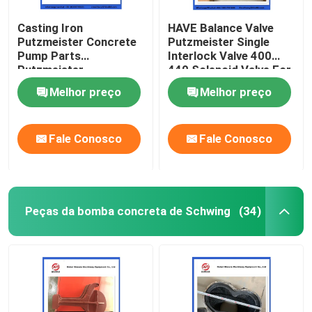
Casting Iron
HAVE Balance Valve
Putzmeister Concrete
Putzmeister Single
Pump Parts
Interlock Valve 400
Putzmeister
440 Solenoid Valve For
Agitatoring Paddles
Concrete Pump
Melhor preço
Melhor preço
Fale Conosco
Fale Conosco
Peças da bomba concreta de Schwing
(34)