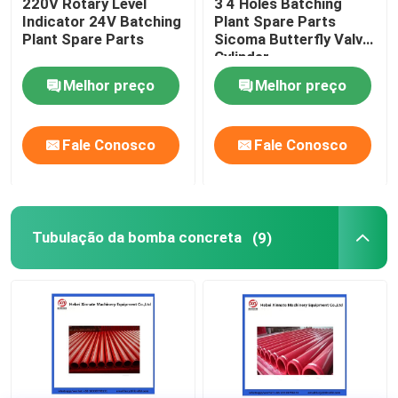
220V Rotary Level
3 4 Holes Batching
Indicator 24V Batching
Plant Spare Parts
Plant Spare Parts
Sicoma Butterfly Valve
Cylinder
Electropneumatic
Melhor preço
Melhor preço
Actuator Cylinder
Fale Conosco
Fale Conosco
Tubulação da bomba concreta
(9)