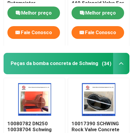
Putzmeister
440 Solenoid Valve For
Agitatoring Paddles
Concrete Pump
Melhor preço
Melhor preço
Quem Somos
Fale Conosco
Fale Conosco
Fábrica
Controle de Qualidade
Peças da bomba concreta de Schwing
(34)
Fale Conosco
Pedir um orçamento
Peças da bomba concreta de Putzmeister
10080782 DN250
10017390 SCHWING
10038704 Schwing
Rock Valve Concrete
Peças da bomba concreta de Schwing