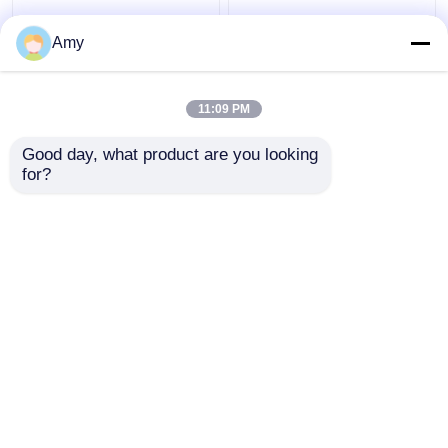
Amy
11:09 PM
Melhor preço
Melhor preço
Good day, what product are you looking 
for?
Fale Conosco
Fale Conosco
Veja mais
Casa
Mapa do Site
Fale Conosco
Desktop Site
Mapa do Site
Privacy Policy
Qualidade
Peças da bomba concreta de