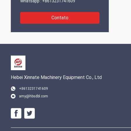
Whatsapp :
+8613231741609
Contato
Hebei Xinnate Machinery Equipment Co., Ltd
+8613231741609
amy@hbsdbl.com