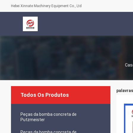
Hebei Xinnate Machinery Equipment Co., Ltd
Cas
palavras
Todos Os Produtos
Peças da bomba concreta de
Putzmeister
Peças da bomba concreta de