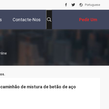
Portuguese
s
Contacte-Nos
Pedir Um
Orçamento
nline
os.
caminhão de mistura de betão de aço