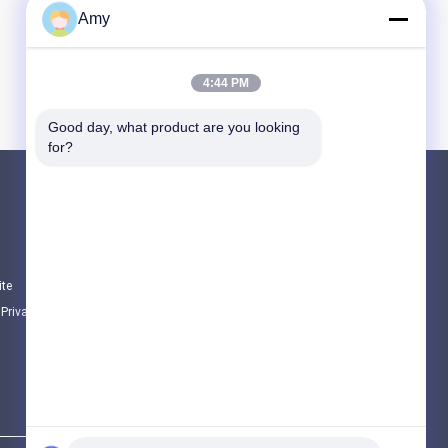
Amy
4:44 PM
Good day, what product are you looking 
for?
Produtos
Peças da bomba concreta de Putzmeister
Peças da bomba concreta de Schwing
ite
Peças sobressalentes de camiões para mist
e Privacidade
Todas as categorias