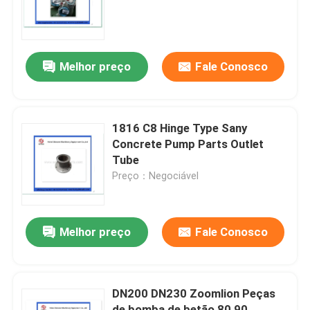
Quem Somos
Melhor preço
Fale Conosco
Fábrica
Controle de Qualidade
1816 C8 Hinge Type Sany
Concrete Pump Parts Outlet
Tube
Fale Conosco
Preço：Negociável
Pedir um orçamento
Melhor preço
Fale Conosco
Peças da bomba concreta de Putzmeister
DN200 DN230 Zoomlion Peças
Peças da bomba concreta de Schwing
de bomba de betão 80 90