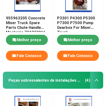
955963205 Concrete
P3301 P4300 P5300
Mixer Truck Spare
P7300 P7500 Pump
Parts Chute Handle
Gearbox For Mixer
Mechanic 704223016
Truck
Melhor preço
Melhor preço
Fale Conosco
Fale Conosco
Peças sobressalentes de instalações de bateria
(4)