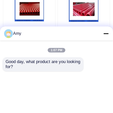
Amy
1:07 PM
Melhor preço
Melhor preço
Good day, what product are you looking 
for?
Fale Conosco
Fale Conosco
Veja mais
Casa
Mapa do Site
Fale Conosco
Desktop Site
Mapa do Site
Privacy Policy