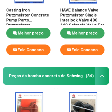
Casting Iron
HAVE Balance Valve
Putzmeister Concrete
Putzmeister Single
Pump Parts
Interlock Valve 400
Putzmeister
440 Solenoid Valve For
Agitatoring Paddles
Concrete Pump
Melhor preço
Melhor preço
Fale Conosco
Fale Conosco
Peças da bomba concreta de Schwing
(34)