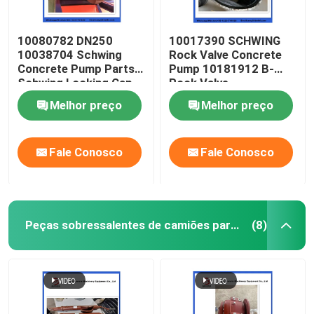
10080782 DN250
10017390 SCHWING
10038704 Schwing
Rock Valve Concrete
Concrete Pump Parts
Pump 10181912 B-
Schwing Locking Cap
Rock Valve
220/180/10059467
Melhor preço
Melhor preço
210/180
Fale Conosco
Fale Conosco
Peças sobressalentes de camiões para mistura de betão
(8)