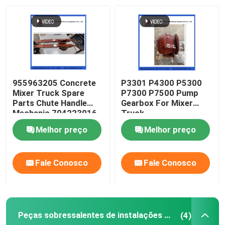
Quem Somos
Fábrica
955963205 Concrete
P3301 P4300 P5300
Controle de Qualidade
Mixer Truck Spare
P7300 P7500 Pump
Parts Chute Handle
Gearbox For Mixer
Mechanic 704223016
Truck
Fale Conosco
Melhor preço
Melhor preço
Pedir um orçamento
Fale Conosco
Fale Conosco
Peças da bomba concreta de Putzmeister
Peças sobressalentes de instalações de bateria
(4)
Peças da bomba concreta de Schwing