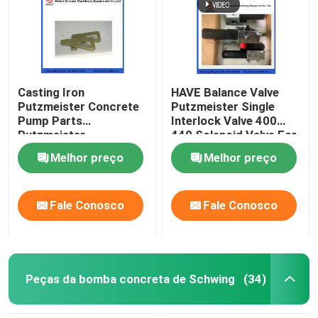
Casting Iron
HAVE Balance Valve
Putzmeister Concrete
Putzmeister Single
Pump Parts
Interlock Valve 400
Putzmeister
440 Solenoid Valve For
Agitatoring Paddles
Concrete Pump
Melhor preço
Melhor preço
Fale Conosco
Fale Conosco
Peças da bomba concreta de Schwing
(34)