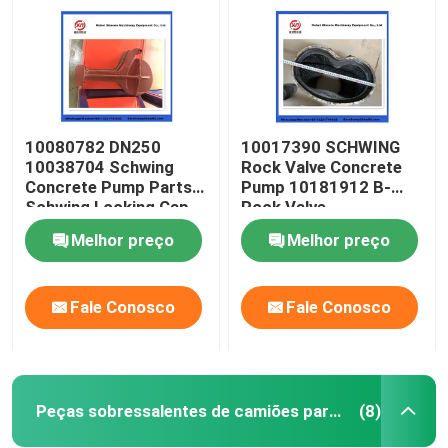
10080782 DN250
10017390 SCHWING
10038704 Schwing
Rock Valve Concrete
Concrete Pump Parts
Pump 10181912 B-
Schwing Locking Cap
Rock Valve
220/180/10059467
Melhor preço
Melhor preço
210/180
Fale Conosco
Fale Conosco
Casa
Produtos
Peças sobressalentes de camiões para mistura de betão
(8)
Vídeos