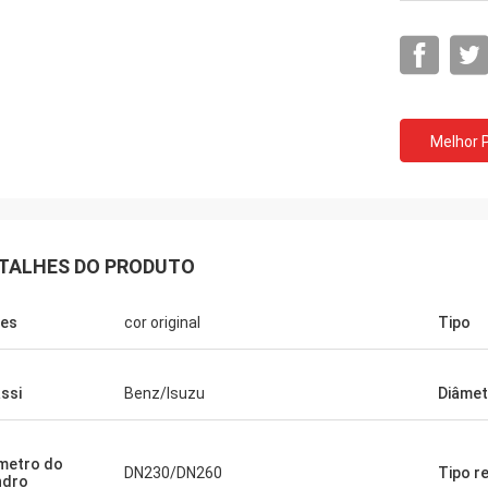
Melhor 
TALHES DO PRODUTO
es
cor original
Tipo
ssi
Benz/Isuzu
Diâmet
metro do
DN230/DN260
Tipo r
indro