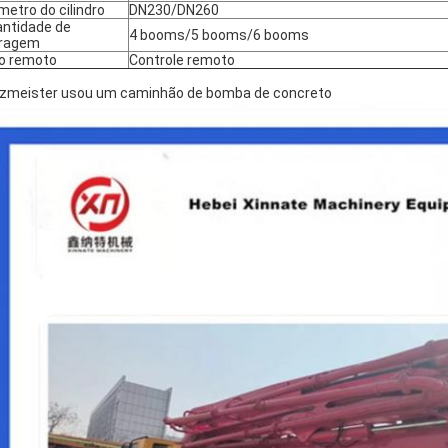
metro do cilindro
DN230/DN260
ntidade de
4 booms/5 booms/6 booms
rragem
o remoto
Controle remoto
zmeister usou um caminhão de bomba de concreto