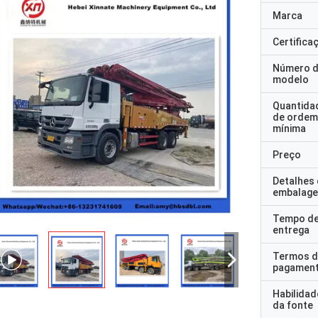
Marca
Certifica
Número 
modelo
Quantida
de ordem
mínima
Preço
Detalhes
embalag
Tempo d
entrega
Termos d
pagamen
Habilidad
da fonte