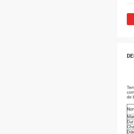
DE
Tem
com
de 
No
Ma
Du
Cha
Diâ