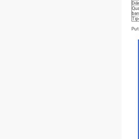
Diâ
Qua
ba
Tip
Put