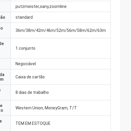
putzmeister,sany,zoomline
ção
standard
do
36m/38m/42m/46m/52m/56m/58m/62m/63m
de
1 conjunto
Negociável
 da
Caixa de cartão
em
e
8 dias de trabalho
e
Western Union, MoneyGram, T/T
to
e
TEM EM ESTOQUE