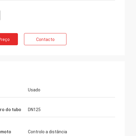
Preço
Contacto
Usado
ro do tubo
DN125
emoto
Controlo a distância