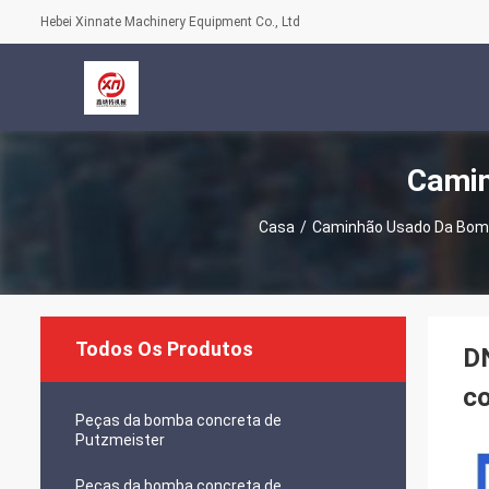
Hebei Xinnate Machinery Equipment Co., Ltd
Camin
Casa
/
Caminhão Usado Da Bom
Todos Os Produtos
D
c
Peças da bomba concreta de
Putzmeister
Peças da bomba concreta de