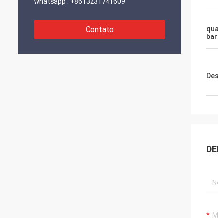
Whatsapp :
+8613231741609
Contato
qua
bar
Des
DE