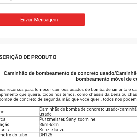
Enviar Mensagem
SCRIÇÃO DE PRODUTO
Caminhão de bombeamento de concreto usado/Caminhão
bombeamento móvel de c
os recursos para fornecer camiões usados de bomba de cimento e ca
primento que queira, todos nós temos, como chassis da Benz ou chas
bomba de concreto de segunda mão que você quer , todos nós podem
Caminhão de bomba de concreto usado/caminhão
me
usado
rca
Putzmeister, Sany, zoomline.
ração
36m-63m
ssis
Benz e Isuzu
metro do tubo
DN125