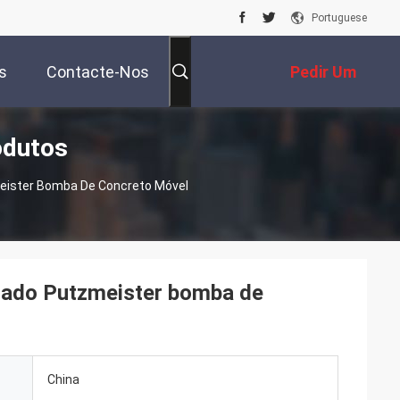
Portuguese
s
Contacte-Nos
Pedir Um
odutos
Orçamento
ister Bomba De Concreto Móvel
ado Putzmeister bomba de
China