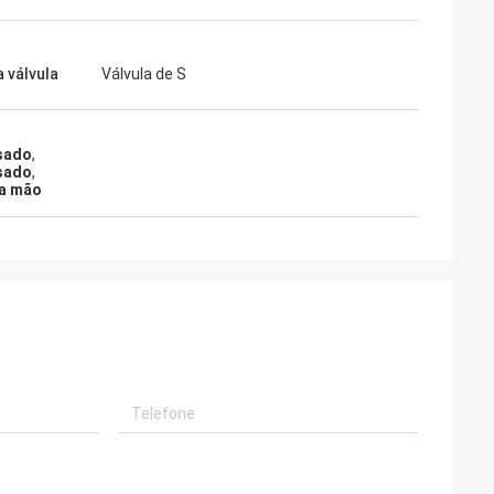
a válvula
Válvula de S
sado
,
sado
,
da mão