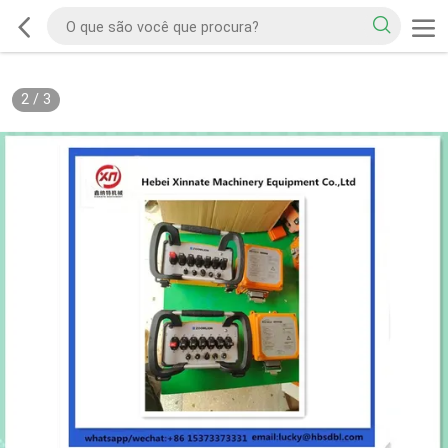
2
/
3