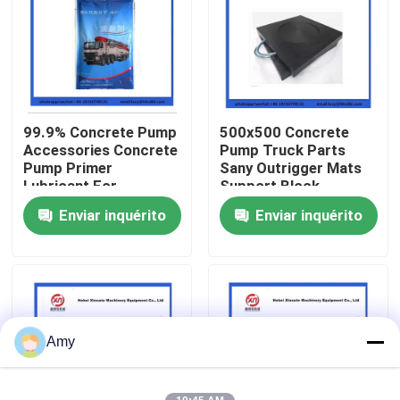
Quem Somos
Fábrica
99.9% Concrete Pump
500x500 Concrete
Accessories Concrete
Pump Truck Parts
Controle de Qualidade
Pump Primer
Sany Outrigger Mats
Lubricant For
Support Block
Concrete Pumping
Enviar inquérito
Enviar inquérito
Fale Conosco
Pipe
Pedir um orçamento
Peças da bomba concreta de Putzmeister
Amy
Peças da bomba concreta de Schwing