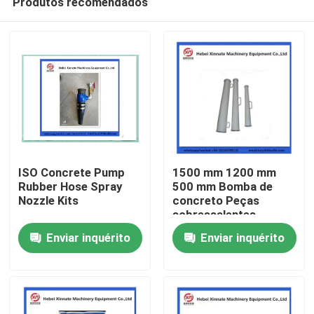
Produtos recomendados
ISO Concrete Pump
1500 mm 1200 mm
Rubber Hose Spray
500 mm Bomba de
Nozzle Kits
concreto Peças
sobressalentes
Casa
Resistência ao
Enviar inquérito
Enviar inquérito
desgaste Redutor
ordinário
Produtos
Vídeos