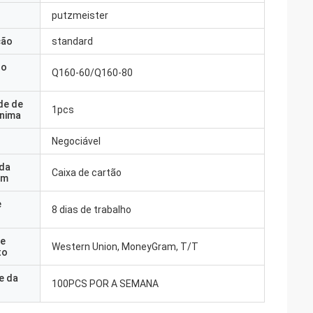
putzmeister
ção
standard
do
Q160-60/Q160-80
de de
1pcs
nima
Negociável
 da
Caixa de cartão
em
e
8 dias de trabalho
e
Western Union, MoneyGram, T/T
to
e da
100PCS POR A SEMANA