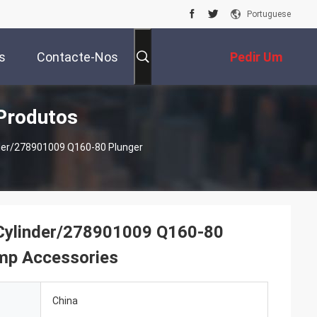
Portuguese
s
Contacte-Nos
Pedir Um
Produtos
Orçamento
der/278901009 Q160-80 Plunger
Cylinder/278901009 Q160-80
ump Accessories
China