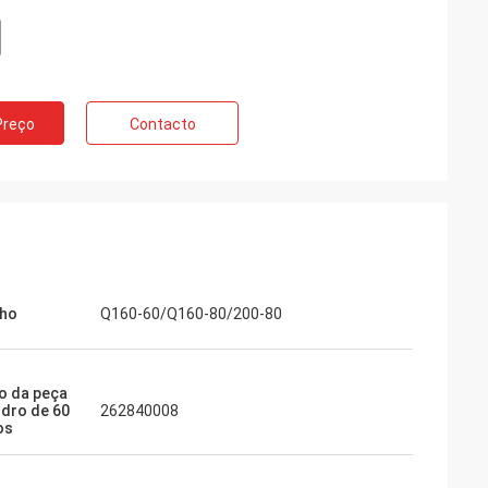
Preço
Contacto
ho
Q160-60/Q160-80/200-80
o da peça
ndro de 60
262840008
os