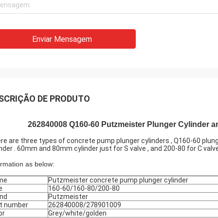
Enviar Mensagem
SCRIÇÃO DE PRODUTO
262840008 Q160-60 Putzmeister Plunger Cylinder a
re are three types of concrete pump plunger cylinders , Q160-60 plunge
inder . 60mm and 80mm cylinder just for S valve , and 200-80 for C valve
ormation as below:
me
Putzmeister concrete pump plunger cylinder
e
160-60/160-80/200-80
nd
Putzmeister
t number
262840008/278901009
or
Grey/white/golden