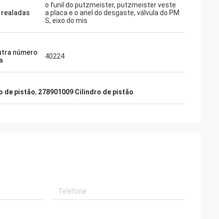
o funil do putzmeister, putzmeister veste
 realadas
a placa e o anel do desgaste, válvula do PM
S, eixo do mis
utra número
40224
a
o de pistão
,
278901009 Cilindro de pistão