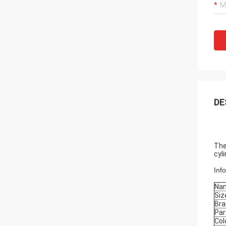
DE
The
cyl
Inf
Na
Siz
Bra
Par
Col