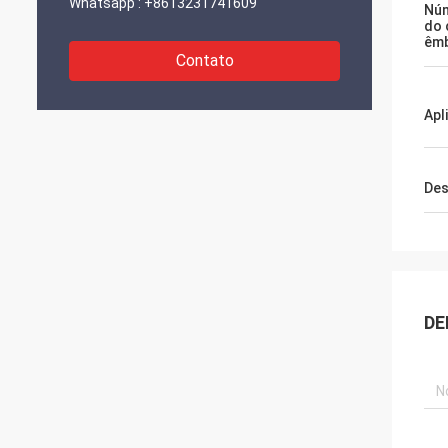
Whatsapp :
+8613231741609
Núm
do 
êmb
Contato
Apl
Des
DE