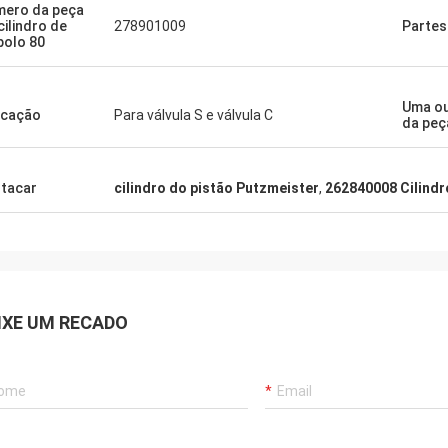
ero da peça
cilindro de
278901009
Partes
olo 80
Uma o
icação
Para válvula S e válvula C
da peç
tacar
cilindro do pistão Putzmeister
,
262840008 Cilindr
IXE UM RECADO