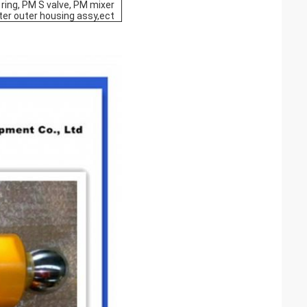
ring, PM S valve, PM mixer
er outer housing assy,ect