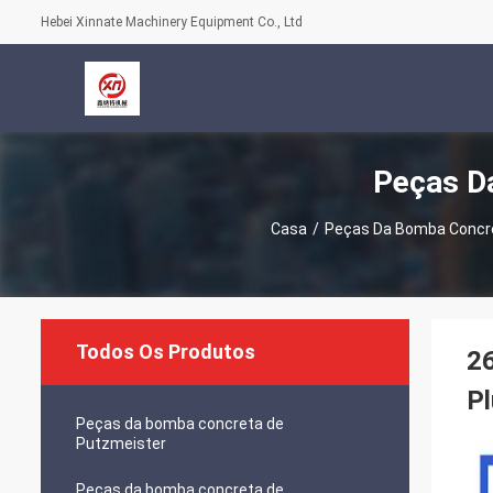
Hebei Xinnate Machinery Equipment Co., Ltd
Peças D
Casa
/
Peças Da Bomba Concr
Todos Os Produtos
2
Pl
Peças da bomba concreta de
Putzmeister
Peças da bomba concreta de