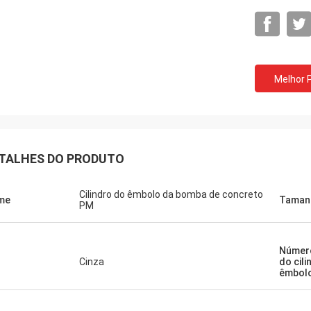
Melhor 
TALHES DO PRODUTO
Cilindro do êmbolo da bomba de concreto
me
Taman
PM
Númer
Cinza
do cili
êmbol