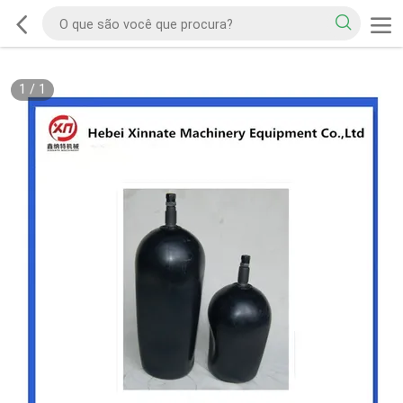
1
/
1