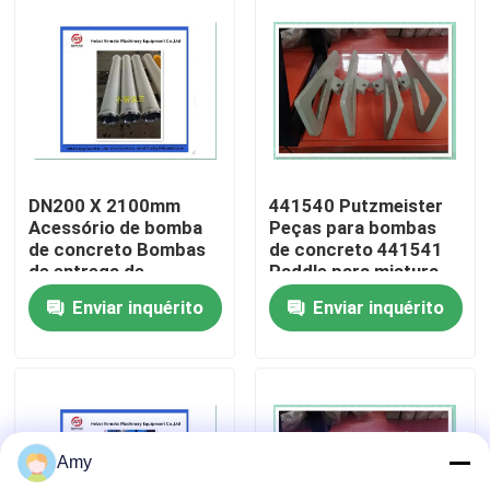
Quem Somos
Fábrica
Controle de Qualidade
DN200 X 2100mm
441540 Putzmeister
Acessório de bomba
Peças para bombas
de concreto Bombas
de concreto 441541
Fale Conosco
de entrega de
Paddle para mistura
concreto cilindro
de bombas de
Enviar inquérito
Enviar inquérito
resistente ao
concreto
desgaste Putzmeister
Pedir um orçamento
Peças da bomba concreta de Putzmeister
Amy
Peças da bomba concreta de Schwing